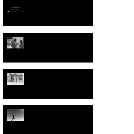
HE ART A WOMAN
Nom de Code "PF" grande
conversation de mes deux
compères pour cette belle journée
d'échange
Aout 2014 : 60 Minutes
Trip à Bali ...