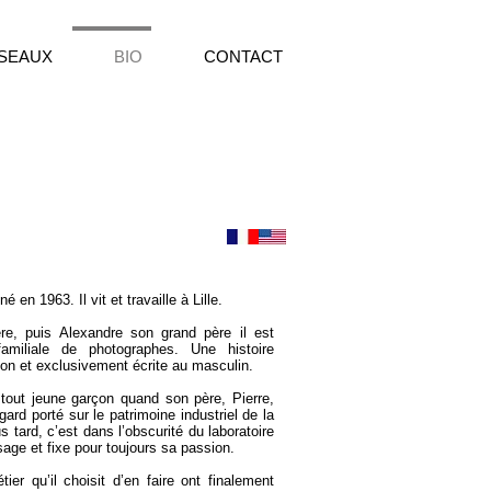
SEAUX
BIO
CONTACT
en 1963. Il vit et travaille à Lille.
ère, puis Alexandre son grand père il est
 familiale de photographes. Une histoire
ion et exclusivement écrite au masculin.
tout jeune garçon quand son père, Pierre,
gard porté sur le patrimoine industriel de la
us tard, c’est dans l’obscurité du laboratoire
ssage et fixe pour toujours sa passion.
er qu’il choisit d’en faire ont finalement