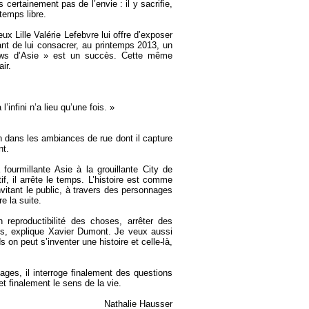
 certainement pas de l’envie : il y sacrifie,
 temps libre.
x Lille Valérie Lefebvre lui offre d’exposer
vant de lui consacrer, au printemps 2013, un
ews d’Asie » est un succès. Cette même
air.
’infini n’a lieu qu’une fois. »
n dans les ambiances de rue dont il capture
nt.
urmillante Asie à la grouillante City de
f, il arrête le temps. L’histoire est comme
vitant le public, à travers des personnages
e la suite.
 reproductibilité des choses, arrêter des
ues, explique Xavier Dumont. Je veux aussi
s on peut s’inventer une histoire et celle-là,
ges, il interroge finalement des questions
t finalement le sens de la vie.
Nathalie Hausser