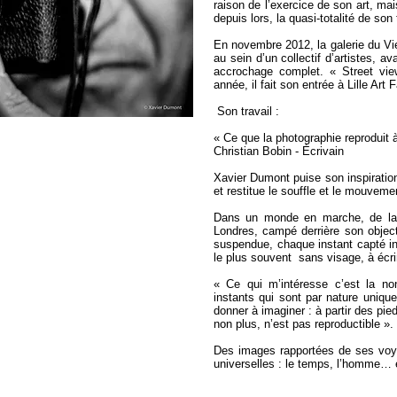
raison de l’exercice de son art, mais
depuis lors, la quasi-totalité de son
En novembre 2012, la galerie du Vieu
au sein d’un collectif d’artistes, a
accrochage complet. « Street vi
année, il fait son entrée à Lille Art F
Son travail :
« Ce que la photographie reproduit à l
Christian Bobin - Écrivain
Xavier Dumont puise son inspiratio
et restitue le souffle et le mouveme
Dans un monde en marche, de la fo
Londres, campé derrière son objecti
suspendue, chaque instant capté in
le plus souvent sans visage, à écrir
« Ce qui m’intéresse c’est la non
instants qui sont par nature uniq
donner à imaginer : à partir des pied
non plus, n’est pas reproductible ».
Des images rapportées de ses voya
universelles : le temps, l’homme… e