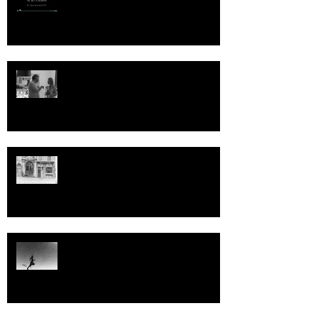
Nom de Code "PF" grande
conversation de mes deux
compères pour cette belle journée
d'échange
Aout 2014 : 60 Minutes
Trip à Bali ...