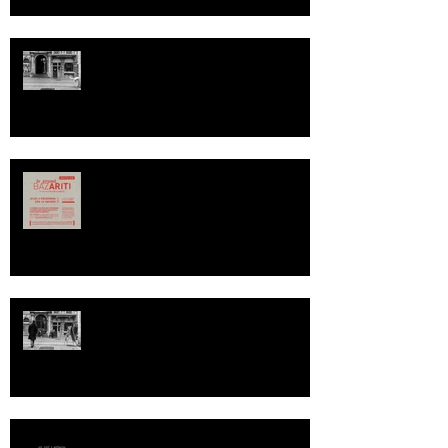
60 MINUTES : DECEMBRE 2014
Le Grand BazAR(T) C'est pour une
bonne Cause
60 Minutes : NOVEMBRE 2014
HE ART A WOMAN